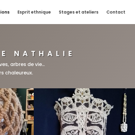
tions
Esprit ethnique
Stages et ateliers
Contact
DE NATHALIE
ves, arbres de vie…
s chaleureux.