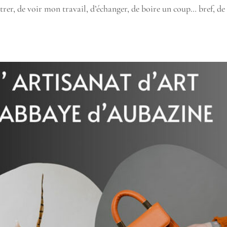
ntrer, de voir mon travail, d’échanger, de boire un coup… bref, de